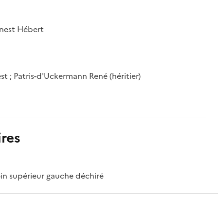
rnest Hébert
est ; Patris-d'Uckermann René (héritier)
res
oin supérieur gauche déchiré