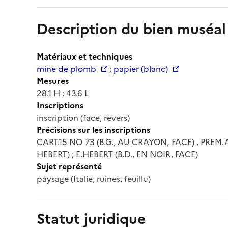
Description du bien muséal
Matériaux et techniques
mine de plomb
;
papier (blanc)
Mesures
28.1 H ; 43.6 L
Inscriptions
inscription (face, revers)
Précisions sur les inscriptions
CART.15 NO 73 (B.G., AU CRAYON, FACE) , PRE
HEBERT) ; E.HEBERT (B.D., EN NOIR, FACE)
Sujet représenté
paysage (Italie, ruines, feuillu)
Statut juridique