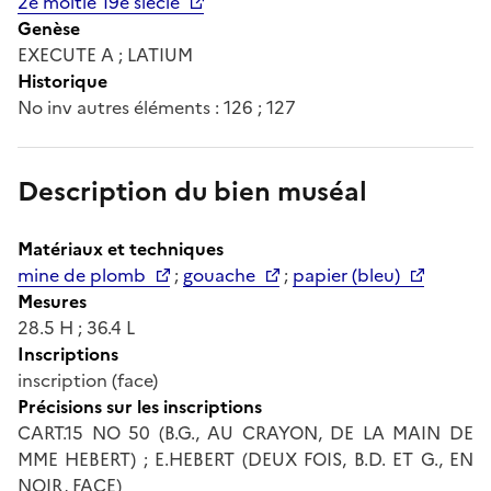
2e moitié 19e siècle
Genèse
EXECUTE A ; LATIUM
Historique
No inv autres éléments : 126 ; 127
Description du bien muséal
Matériaux et techniques
mine de plomb
;
gouache
;
papier (bleu)
Mesures
28.5 H ; 36.4 L
Inscriptions
inscription (face)
Précisions sur les inscriptions
CART.15 NO 50 (B.G., AU CRAYON, DE LA MAIN DE
MME HEBERT) ; E.HEBERT (DEUX FOIS, B.D. ET G., EN
NOIR, FACE)