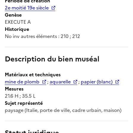
Période de création
2e moitié 19e siècle
Genèse
EXECUTE A
Historique
No inv autres éléments : 210 ; 212
Description du bien muséal
Matériaux et techniques
mine de plomb
;
aquarelle
;
papier (blanc)
Mesures
21.6 H ; 35.5 L
Sujet représenté
paysage (Italie, porte de ville, cadre urbain, maison)
Statut juridique