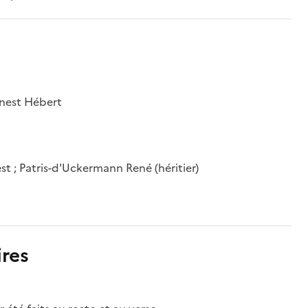
rnest Hébert
est ; Patris-d'Uckermann René (héritier)
res