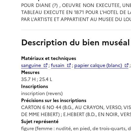
POUR DIANE (?) , OEUVRE NON EXECUTEE, UNE
TABLEAU EXECUTE EN 1871 POUR L'HOTEL DE L
PAR L'ARTISTE ET APPARTIENT AU MUSEE DU LO
Description du bien muséal
Matériaux et techniques
sanguine
;
fusain
;
papier calque (blanc)
Mesures
35.7 H ; 25.4 L
Inscriptions
inscription (revers)
Précisions sur les inscriptions
CARTON 6 NO 44 (B.G., AU CRAYON, VERSO, VI
DE MME HEBERT) ; E.HEBERT (B.D., EN NOIR, VE
Sujet représenté
figure (femme : nudité, en pied, de trois-quarts, dr