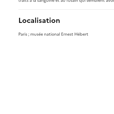
traits à la sanguine et au fusain qui semblent avoi
Localisation
Paris ; musée national Ernest Hébert