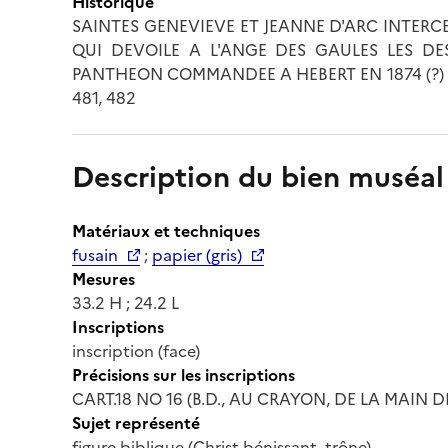
Historique
SAINTES GENEVIEVE ET JEANNE D'ARC INTER
QUI DEVOILE A L'ANGE DES GAULES LES DES
PANTHEON COMMANDEE A HEBERT EN 1874 (?) ET 
481, 482
Description du bien muséal
Matériaux et techniques
fusain
;
papier (gris)
Mesures
33.2 H ; 24.2 L
Inscriptions
inscription (face)
Précisions sur les inscriptions
CART.18 NO 16 (B.D., AU CRAYON, DE LA MAIN DE
Sujet représenté
figure biblique (Christ bénissant, trône)