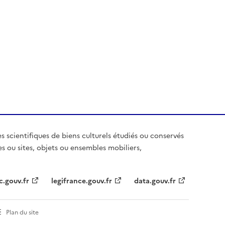
es scientifiques de biens culturels étudiés ou conservés
es ou sites, objets ou ensembles mobiliers,
c.gouv.fr
legifrance.gouv.fr
data.gouv.fr
Plan du site