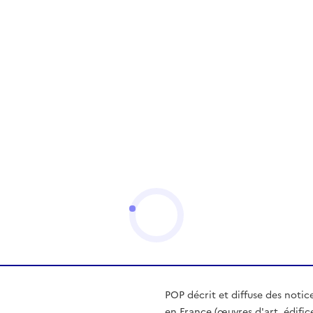
POP décrit et diffuse des notic
en France (œuvres d'art, édific