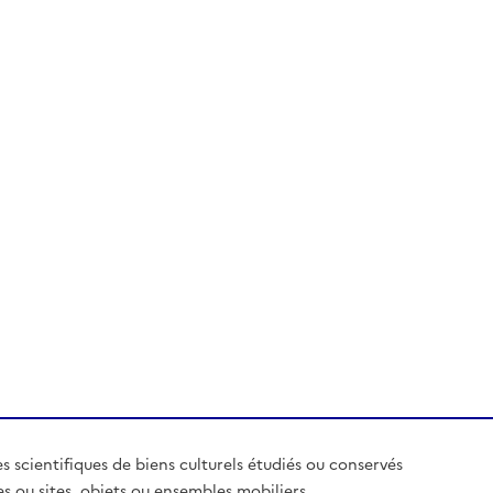
es scientifiques de biens culturels étudiés ou conservés
es ou sites, objets ou ensembles mobiliers,