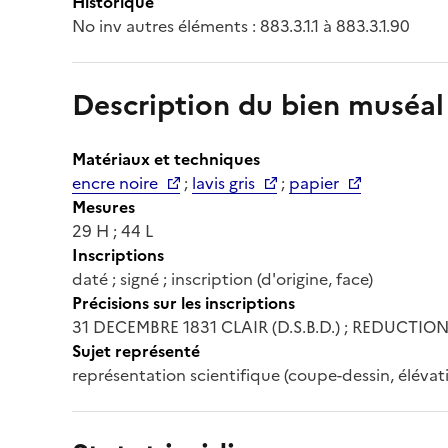
Historique
No inv autres éléments : 883.3.1.1 à 883.3.1.90
Description du bien muséal
Matériaux et techniques
encre noire
;
lavis gris
;
papier
Mesures
29 H ; 44 L
Inscriptions
daté ; signé ; inscription (d'origine, face)
Précisions sur les inscriptions
31 DECEMBRE 1831 CLAIR (D.S.B.D.) ; REDUCTION 
Sujet représenté
représentation scientifique (coupe-dessin, élévat