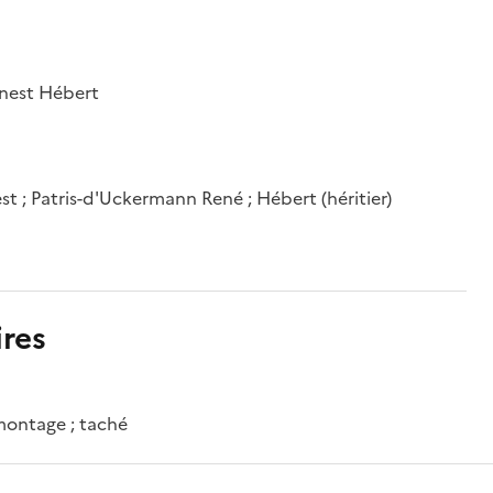
rnest Hébert
est ; Patris-d'Uckermann René ; Hébert (héritier)
res
 montage ; taché