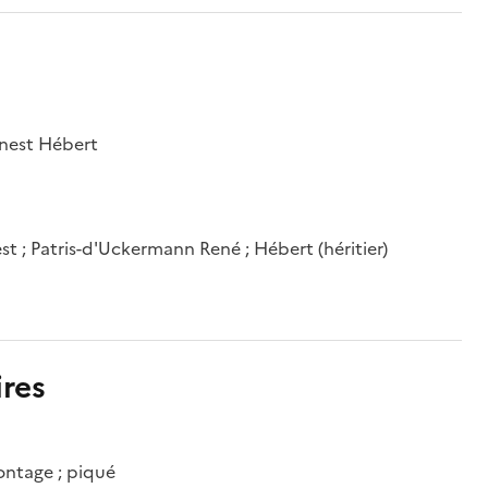
rnest Hébert
est ; Patris-d'Uckermann René ; Hébert (héritier)
res
montage ; piqué