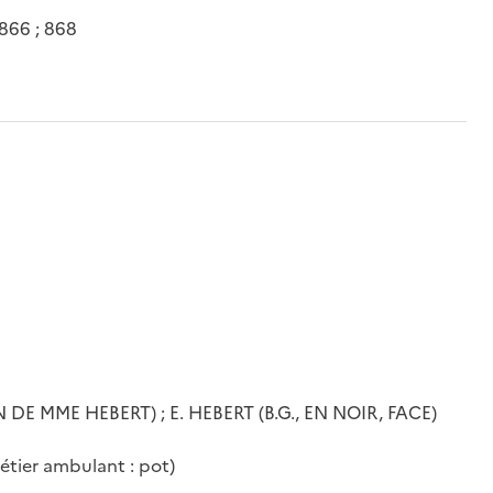
 866 ; 868
 DE MME HEBERT) ; E. HEBERT (B.G., EN NOIR, FACE)
métier ambulant : pot)