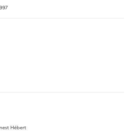
 997
rnest Hébert