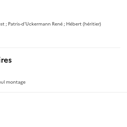
est ; Patris-d'Uckermann René ; Hébert (héritier)
res
seul montage