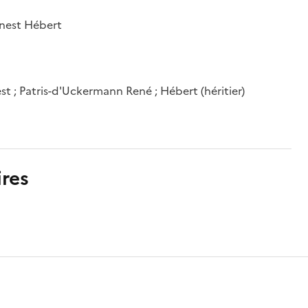
rnest Hébert
est ; Patris-d'Uckermann René ; Hébert (héritier)
res