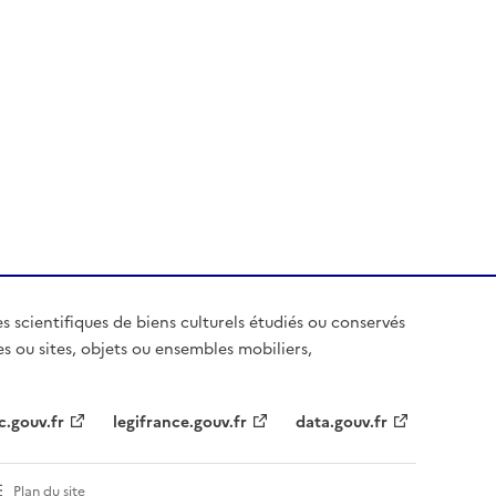
es scientifiques de biens culturels étudiés ou conservés
es ou sites, objets ou ensembles mobiliers,
c.gouv.fr
legifrance.gouv.fr
data.gouv.fr
Plan du site