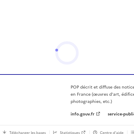
POP décrit et diffuse des notic
en France (œuvres d'art, édific
photographies, etc.)
info.gouv.fr
service-publi
Télécharger les bases
Statistiques
Centre d’aide