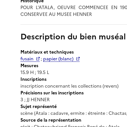
Historique
POUR L'ATALA, OEUVRE COMMENCEE EN 1904
CONSERVEE AU MUSEE HENNER
Description du bien muséal
Matériaux et techniques
fusain
;
papier (blanc)
Mesures
15.9 H ; 19.5 L
Inscriptions
inscription concernant les collections (revers)
Précisions sur les inscriptions
3 ; JJ HENNER
Sujet représenté
scène (Atala : cadavre, ermite : étreinte : Chactas,
Source de la représentation
récit ; Chateaubriand François René de : Atala