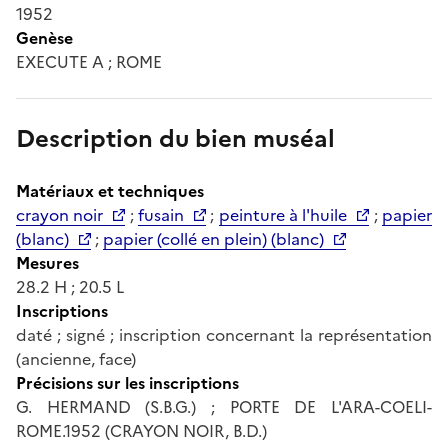
1952
Genèse
EXECUTE A ; ROME
Description du bien muséal
Matériaux et techniques
crayon noir
;
fusain
;
peinture à l'huile
;
papier
(blanc)
;
papier (collé en plein) (blanc)
Mesures
28.2 H ; 20.5 L
Inscriptions
daté ; signé ; inscription concernant la représentation
(ancienne, face)
Précisions sur les inscriptions
G. HERMAND (S.B.G.) ; PORTE DE L'ARA-COELI-
ROME.1952 (CRAYON NOIR, B.D.)