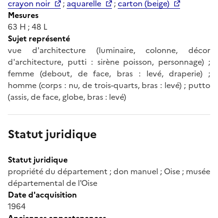
crayon noir
;
aquarelle
;
carton (beige)
Mesures
63 H ; 48 L
Sujet représenté
vue d'architecture (luminaire, colonne, décor
d'architecture, putti : sirène poisson, personnage) ;
femme (debout, de face, bras : levé, draperie) ;
homme (corps : nu, de trois-quarts, bras : levé) ; putto
(assis, de face, globe, bras : levé)
Statut juridique
Statut juridique
propriété du département ; don manuel ; Oise ; musée
départemental de l'Oise
Date d'acquisition
1964
Anciennes appartenances