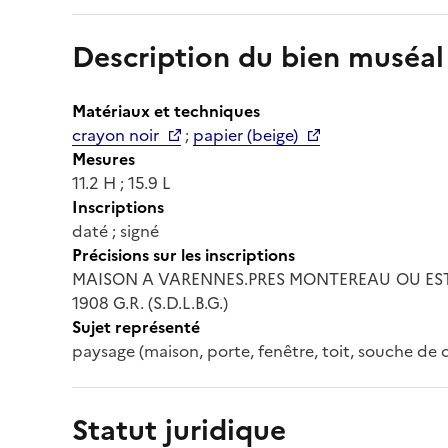
Description du bien muséal
Matériaux et techniques
crayon noir
;
papier (beige)
Mesures
11.2 H ; 15.9 L
Inscriptions
daté ; signé
Précisions sur les inscriptions
MAISON A VARENNES.PRES MONTEREAU OU EST M
1908 G.R. (S.D.L.B.G.)
Sujet représenté
paysage (maison, porte, fenêtre, toit, souche de c
Statut juridique