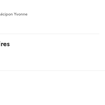
; Récipon Yvonne
res