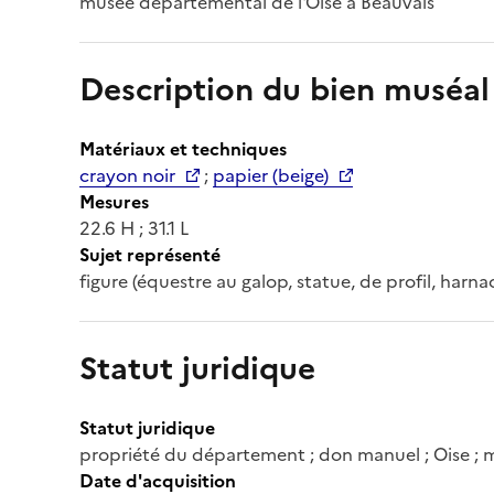
musée départemental de l'Oise à Beauvais
Description du bien muséal
Matériaux et techniques
crayon noir
;
papier (beige)
Mesures
22.6 H ; 31.1 L
Sujet représenté
figure (équestre au galop, statue, de profil, harn
Statut juridique
Statut juridique
propriété du département ; don manuel ; Oise ; 
Date d'acquisition