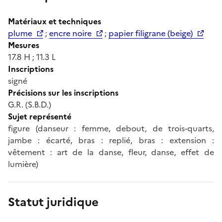
Matériaux et techniques
plume
;
encre noire
;
papier filigrane (beige)
Mesures
17.8 H ; 11.3 L
Inscriptions
signé
Précisions sur les inscriptions
G.R. (S.B.D.)
Sujet représenté
figure (danseur : femme, debout, de trois-quarts,
jambe : écarté, bras : replié, bras : extension :
vêtement : art de la danse, fleur, danse, effet de
lumière)
Statut juridique