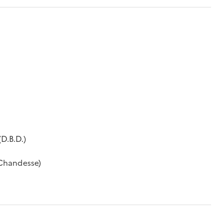
D.B.D.)
-Chandesse)