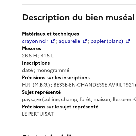
Description du bien muséal
Matériaux et techniques
crayon noir
;
aquarelle
;
papier (blanc)
Mesures
26.5 H ; 41.5 L
Inscriptions
daté ; monogrammé
Précisions sur les inscriptions
H.R. (M.B.G.) ; BESSE-EN-CHANDESSE AVRIL 1921 (
Sujet représenté
paysage (colline, champ, forêt, maison, Besse-en
Précisions sur le sujet représenté
LE PERTUISAT