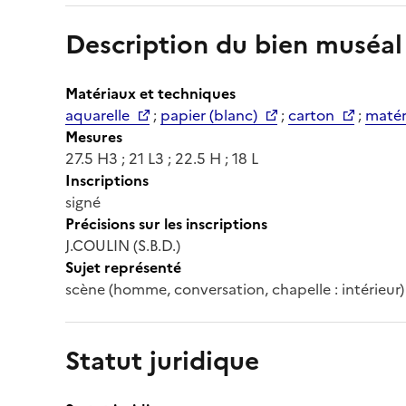
Description du bien muséal
Matériaux et techniques
aquarelle
;
papier (blanc)
;
carton
;
matéri
Mesures
27.5 H3 ; 21 L3 ; 22.5 H ; 18 L
Inscriptions
signé
Précisions sur les inscriptions
J.COULIN (S.B.D.)
Sujet représenté
scène (homme, conversation, chapelle : intérieur)
Statut juridique