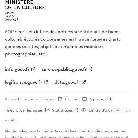
MINISTÈRE
DE LA CULTURE
POP décrit et diffuse des notices scientifiques de biens
culturels étudiés ou conservés en France (œuvres d'art,
édifices ou sites, objets ou ensembles mobiliers,
photographies, etc.)
info.gouv.fr
service-public.gouv.fr
legifrance.gouv.fr
data.gouv.fr
Accessibilité : non conforme
Contact
À propos
Télécharger les bases
Statistiques
Centre d’aide
Plan
du site
Mentions légales
·
Politique de confidentialité
·
Conditions générales
d'utilisation
· Sauf mention contraire, tous les contenus de ce site sont