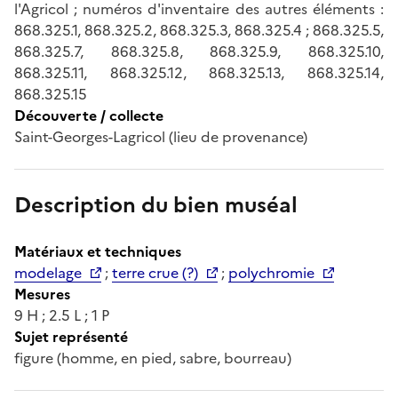
l'Agricol ; numéros d'inventaire des autres éléments :
868.325.1, 868.325.2, 868.325.3, 868.325.4 ; 868.325.5,
868.325.7, 868.325.8, 868.325.9, 868.325.10,
868.325.11, 868.325.12, 868.325.13, 868.325.14,
868.325.15
Découverte / collecte
Saint-Georges-Lagricol (lieu de provenance)
Description du bien muséal
Matériaux et techniques
modelage
;
terre crue (?)
;
polychromie
Mesures
9 H ; 2.5 L ; 1 P
Sujet représenté
figure (homme, en pied, sabre, bourreau)