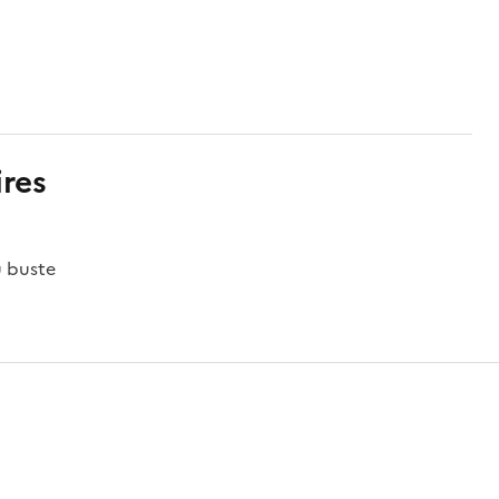
res
u buste