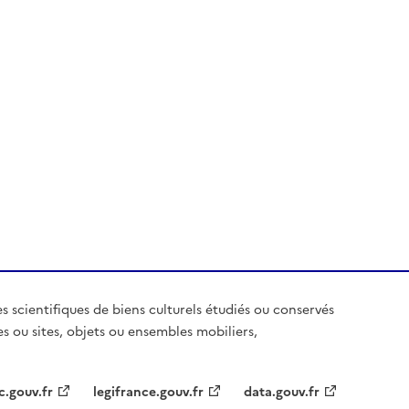
es scientifiques de biens culturels étudiés ou conservés
es ou sites, objets ou ensembles mobiliers,
c.gouv.fr
legifrance.gouv.fr
data.gouv.fr