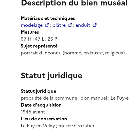
Description du bien muséal
Matériaux et techniques
modelage
;
plâtre
;
enduit
Mesures
67 H ; 47 L ; 25 P
Sujet représenté
portrait d'inconnu (homme, en buste, religieux)
Statut juridique
Statut juridique
propriété de la commune ; don manuel ; Le Puy-e
Date d'acquisition
1945 avant
Lieu de conservation
Le Puy-en-Velay ; musée Crozatier