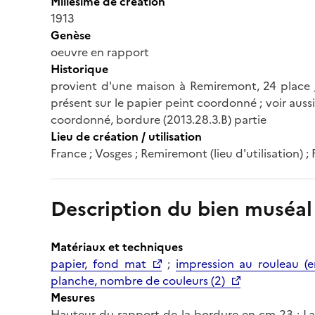
Millésime de création
1913
Genèse
oeuvre en rapport
Historique
provient d'une maison à Remiremont, 24 place Ju
présent sur le papier peint coordonné ; voir aussi
coordonné, bordure (2013.28.3.B) partie
Lieu de création / utilisation
France ; Vosges ; Remiremont (lieu d'utilisation) ; F
Description du bien muséal
Matériaux et techniques
papier, fond mat
;
impression au rouleau (e
planche, nombre de couleurs (2)
Mesures
Hauteur du rapport de la bordure en cm 23 ; La