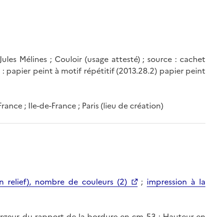
les Mélines ; Couloir (usage attesté) ; source : cachet
 : papier peint à motif répétitif (2013.28.2) papier peint
rance ; Ile-de-France ; Paris (lieu de création)
n relief), nombre de couleurs (2)
;
impression à la
rgeur du rapport de la bordure en cm 53 ; Hauteur en