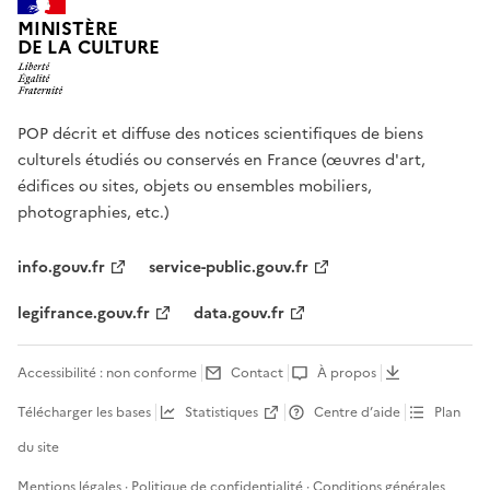
MINISTÈRE
DE LA CULTURE
POP décrit et diffuse des notices scientifiques de biens
culturels étudiés ou conservés en France (œuvres d'art,
édifices ou sites, objets ou ensembles mobiliers,
photographies, etc.)
info.gouv.fr
service-public.gouv.fr
legifrance.gouv.fr
data.gouv.fr
Accessibilité : non conforme
Contact
À propos
Télécharger les bases
Statistiques
Centre d’aide
Plan
du site
Mentions légales
·
Politique de confidentialité
·
Conditions générales