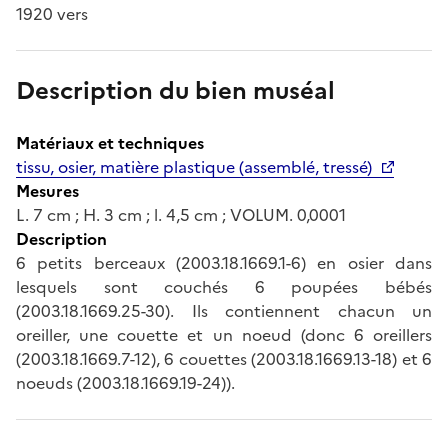
1920 vers
Description du bien muséal
Matériaux et techniques
tissu, osier, matière plastique (assemblé, tressé)
Mesures
L. 7 cm ; H. 3 cm ; l. 4,5 cm ; VOLUM. 0,0001
Description
6 petits berceaux (2003.18.1669.1-6) en osier dans
lesquels sont couchés 6 poupées bébés
(2003.18.1669.25-30). Ils contiennent chacun un
oreiller, une couette et un noeud (donc 6 oreillers
(2003.18.1669.7-12), 6 couettes (2003.18.1669.13-18) et 6
noeuds (2003.18.1669.19-24)).