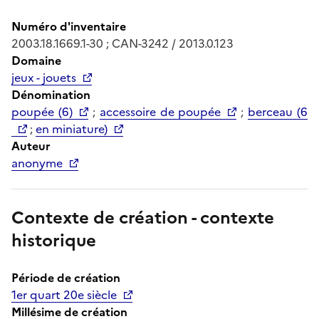
Numéro d'inventaire
2003.18.1669.1-30 ; CAN-3242 / 2013.0.123
Domaine
jeux - jouets
Dénomination
poupée (6)
;
accessoire de poupée
;
berceau (6
;
en miniature)
Auteur
anonyme
Contexte de création - contexte
historique
Période de création
1er quart 20e siècle
Millésime de création