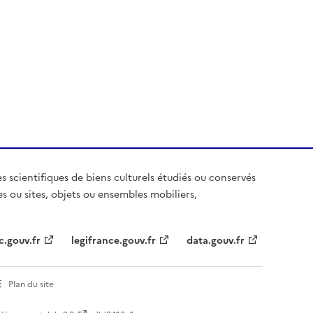
es scientifiques de biens culturels étudiés ou conservés
es ou sites, objets ou ensembles mobiliers,
c.gouv.fr
legifrance.gouv.fr
data.gouv.fr
Plan du site