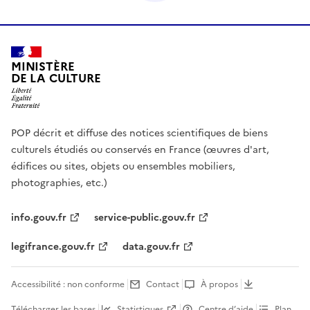
MINISTÈRE
DE LA CULTURE
POP décrit et diffuse des notices scientifiques de biens
culturels étudiés ou conservés en France (œuvres d'art,
édifices ou sites, objets ou ensembles mobiliers,
photographies, etc.)
info.gouv.fr
service-public.gouv.fr
legifrance.gouv.fr
data.gouv.fr
Accessibilité : non conforme
Contact
À propos
Télécharger les bases
Statistiques
Centre d’aide
Plan