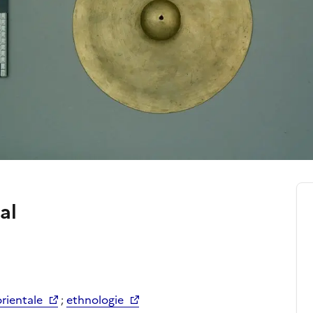
al
orientale
;
ethnologie