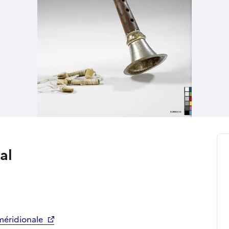
al
méridionale