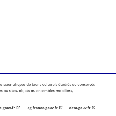
es scientifiques de biens culturels étudiés ou conservés
es ou sites, objets ou ensembles mobiliers,
c.gouv.fr
legifrance.gouv.fr
data.gouv.fr