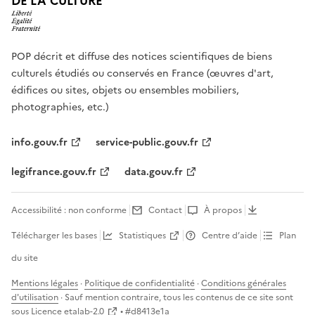
DE LA CULTURE
POP décrit et diffuse des notices scientifiques de biens
culturels étudiés ou conservés en France (œuvres d'art,
édifices ou sites, objets ou ensembles mobiliers,
photographies, etc.)
info.gouv.fr
service-public.gouv.fr
legifrance.gouv.fr
data.gouv.fr
Accessibilité : non conforme
Contact
À propos
Télécharger les bases
Statistiques
Centre d’aide
Plan
du site
Mentions légales
·
Politique de confidentialité
·
Conditions générales
d'utilisation
· Sauf mention contraire, tous les contenus de ce site sont
sous
Licence etalab-2.0
• #
d8413e1a