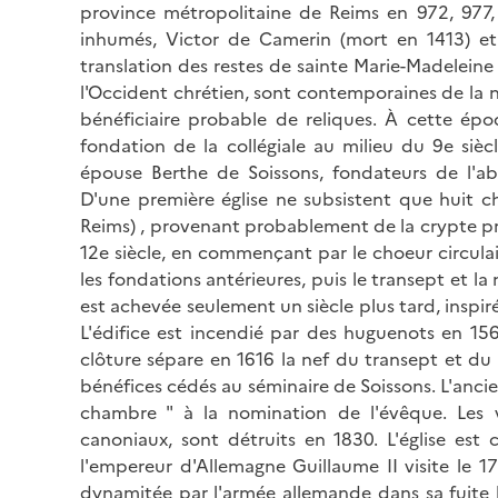
province métropolitaine de Reims en 972, 977,
inhumés, Victor de Camerin (mort en 1413) et 
translation des restes de sainte Marie-Madeleine 
l'Occident chrétien, sont contemporaines de la 
bénéficiaire probable de reliques. À cette ép
fondation de la collégiale au milieu du 9e siè
épouse Berthe de Soissons, fondateurs de l'ab
D'une première église ne subsistent que huit c
Reims) , provenant probablement de la crypte prim
12e siècle, en commençant par le choeur circula
les fondations antérieures, puis le transept et la
est achevée seulement un siècle plus tard, inspi
L'édifice est incendié par des huguenots en 15
clôture sépare en 1616 la nef du transept et du
bénéfices cédés au séminaire de Soissons. L'ancie
chambre " à la nomination de l'évêque. Les 
canoniaux, sont détruits en 1830. L'église est
l'empereur d'Allemagne Guillaume II visite le 17
dynamitée par l'armée allemande dans sa fuite l