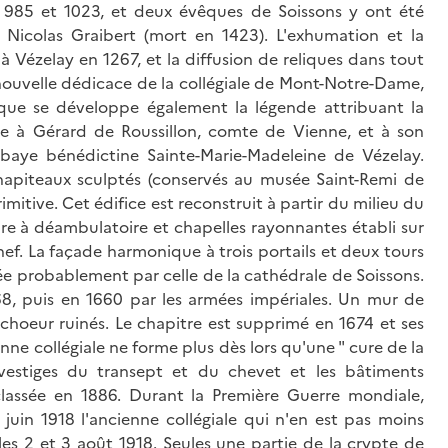
 985 et 1023, et deux évêques de Soissons y ont été
Nicolas Graibert (mort en 1423). L'exhumation et la
à Vézelay en 1267, et la diffusion de reliques dans tout
nouvelle dédicace de la collégiale de Mont-Notre-Dame,
oque se développe également la légende attribuant la
cle à Gérard de Roussillon, comte de Vienne, et à son
baye bénédictine Sainte-Marie-Madeleine de Vézelay.
hapiteaux sculptés (conservés au musée Saint-Remi de
itive. Cet édifice est reconstruit à partir du milieu du
ire à déambulatoire et chapelles rayonnantes établi sur
 nef. La façade harmonique à trois portails et deux tours
rée probablement par celle de la cathédrale de Soissons.
68, puis en 1660 par les armées impériales. Un mur de
 choeur ruinés. Le chapitre est supprimé en 1674 et ses
nne collégiale ne forme plus dès lors qu'une " cure de la
vestiges du transept et du chevet et les bâtiments
 classée en 1886. Durant la Première Guerre mondiale,
 juin 1918 l'ancienne collégiale qui n'en est pas moins
es 2 et 3 août 1918. Seules une partie de la crypte de