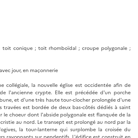
 toit conique ; toit rhomboïdal ; croupe polygonale ;
 avec jour, en maçonnerie
collégiale, la nouvelle église est occidentée afin de
 de l'ancienne crypte. Elle est précédée d'un porche
ibune, et d'une très haute tour-clocher prolongée d'une
ois travées est bordée de deux bas-côtés dédiés à saint
sur le choeur dont l'abside polygonale est flanquée de la
cristie au nord. Le transept est prolongé au nord par la
ogives, la tour-lanterne qui surplombe la croisée du
rs rayonnants sur pendentifs. L'édifice est construit en