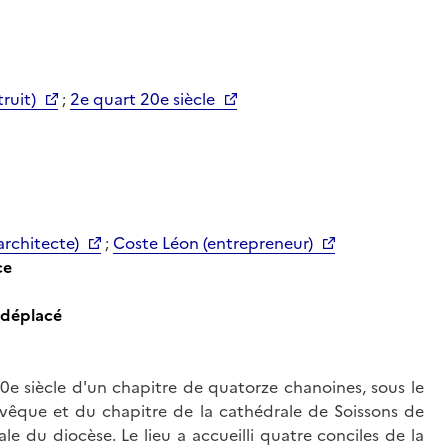
truit)
;
2e quart 20e siècle
rchitecte)
;
Coste Léon (entrepreneur)
ce
 déplacé
 10e siècle d'un chapitre de quatorze chanoines, sous le
l'évêque et du chapitre de la cathédrale de Soissons de
tale du diocèse. Le lieu a accueilli quatre conciles de la